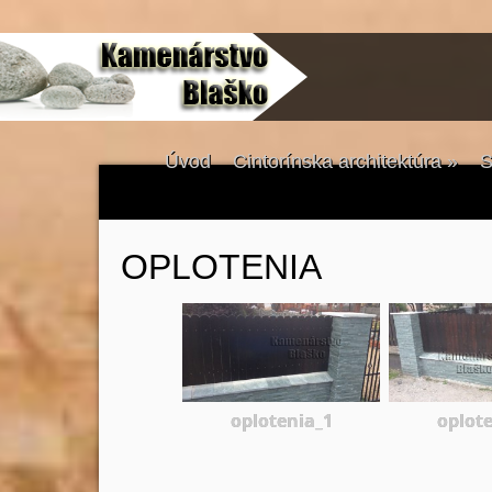
Úvod
Cintorínska architektúra
»
S
OPLOTENIA
oplotenia_1
oplot