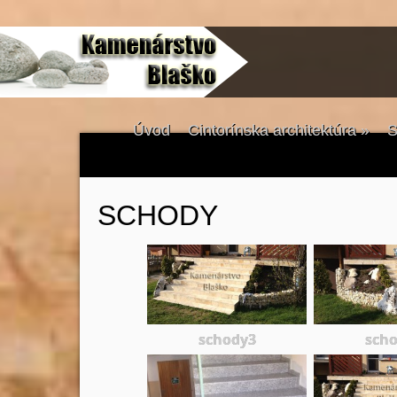
Úvod
Cintorínska architektúra
»
S
SCHODY
schody3
sch