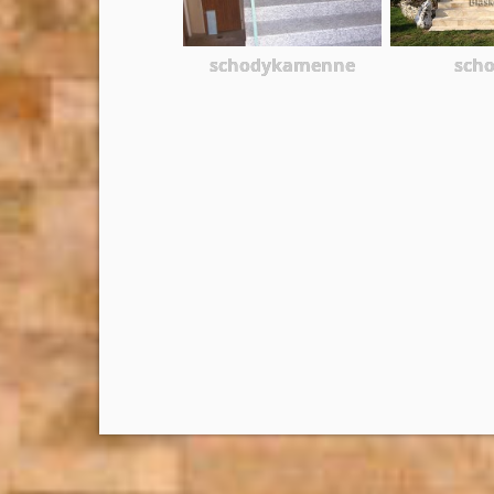
schodykamenne
sch