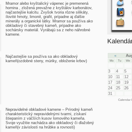
Mramor alebo kryštalický vápenec je premenená
hornina , zložená prevažne z kryštálov karbonátov,
najčastejšie kalcitu. Zvyšok tvoria rôzne silikáty,
ílovité hmoty, limonit, grafit, prípadne aj ďalšie
minerály a organické látky. Mramor sa používa ako
obkladový či stavebný kameň, prípadne ako
sochársky materiál. Vyrábajú sa z neho náhrobné
kamene.
Kalendá
«
Aug
Najčastejšie sa používa sa ako obkladový
kameň(ozdobné steny, múriky, obloženie krbov)
Mo
Tu
We
3
4
5
10
11
12
17
18
19
24
25
26
31
Calendar
Nepravidelné obkladové kamene – Prírodný kameň
charakteristický nepravidelnými tvarmi, získaní
štiepaním z väčších kusov lomového kameňa.
Svoje využitie nachádza ako obkladový či dlažobný
kameň(v závislosti na hrúbke a rovnosti)