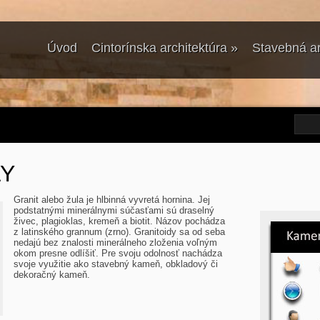
Úvod
Cintorínska architektúra
»
Stavebná ar
LY
Granit alebo žula je hlbinná vyvretá hornina. Jej
podstatnými minerálnymi súčasťami sú draselný
živec, plagioklas, kremeň a biotit. Názov pochádza
z latinského grannum (zrno). Granitoidy sa od seba
nedajú bez znalosti minerálneho zloženia voľným
okom presne odlíšiť. Pre svoju odolnosť nachádza
svoje využitie ako stavebný kameň, obkladový či
dekoračný kameň.