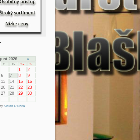
r
ust 2026
»
Th
Fr
Sa
Su
1
2
6
7
8
9
13
14
15
16
20
21
22
23
27
28
29
30
 by
Kieran O'Shea