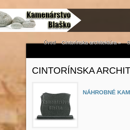
Úvod
Cintorínska architektúra
»
S
CINTORÍNSKA ARCHI
NÁHROBNÉ KA