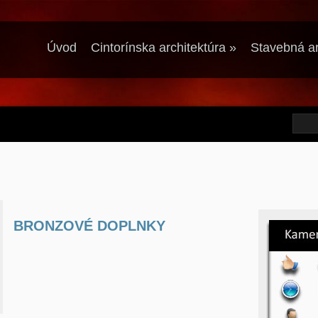
Úvod
Cintorínska architektúra
»
Stavebná ar
BRONZOVÉ DOPLNKY