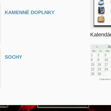
KAMENNÉ DOPLNKY
Kalendá
«
Ju
Mo
Tu
We
1
2
3
SOCHY
8
9
10
15
16
17
22
23
24
29
30
Calendar