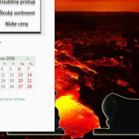
r
ne 2026
»
Th
Fr
Sa
Su
4
5
6
7
11
12
13
14
18
19
20
21
25
26
27
28
 by
Kieran O'Shea