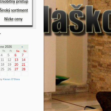
r
ne 2026
»
Th
Fr
Sa
Su
4
5
6
7
11
12
13
14
18
19
20
21
25
26
27
28
 by
Kieran O'Shea