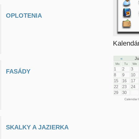
OPLOTENIA
Kalendá
«
Ju
Mo
Tu
We
1
2
3
FASÁDY
8
9
10
15
16
17
22
23
24
29
30
Calendar
SKALKY A JAZIERKA