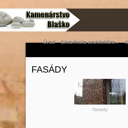
Úvod
Cintorínska architektúra
»
S
FASÁDY
fasady