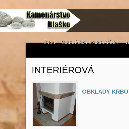
Úvod
Cintorínska architektúra
»
S
INTERIÉROVÁ
OBKLADY KRBO