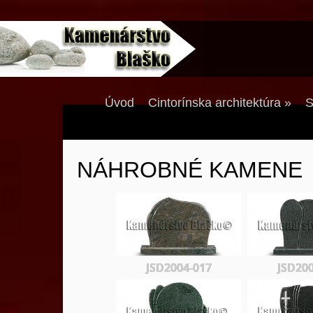
Úvod
Cintorínska architektúra
»
S
NÁHROBNÉ KAMENE
JSD2004-017
JSD20