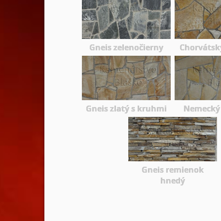
Gneis zelenočierny
Chorvátsk
Gneis zlatý s kruhmi
Nemecký
Gneis remienok
hnedý