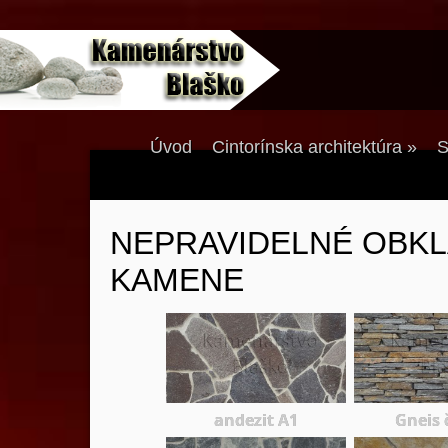
Úvod
Cintorínska architektúra
»
S
NEPRAVIDELNÉ OBK
KAMENE
andezit A1
Gneis 