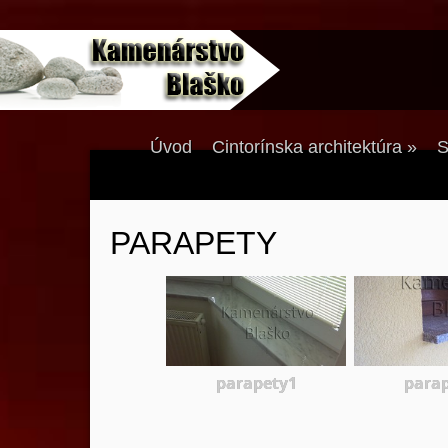
Úvod
Cintorínska architektúra
»
S
PARAPETY
parapety1
para