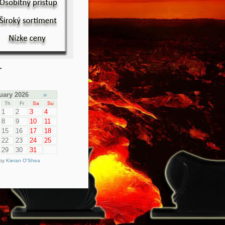
r
uary 2026
»
Th
Fr
Sa
Su
1
2
3
4
8
9
10
11
15
16
17
18
22
23
24
25
29
30
31
 by
Kieran O'Shea