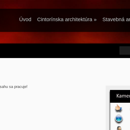
Úvod
Cintorínska architektúra
»
Stavebná ar
sahu sa pracuje!