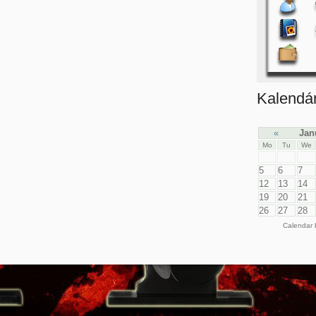
Kalendá
«
Jan
Mo
Tu
We
5
6
7
12
13
14
19
20
21
26
27
28
Calendar