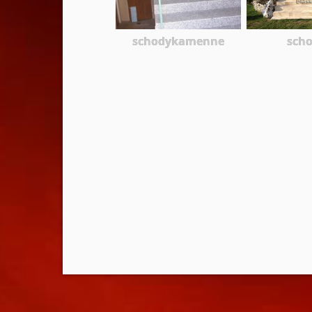
schodykamenne
sch