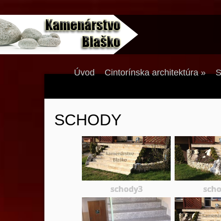
Úvod
Cintorínska architektúra
»
S
SCHODY
schody3
sch