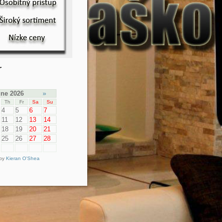
r
ne 2026
»
Th
Fr
Sa
Su
4
5
6
7
11
12
13
14
18
19
20
21
25
26
27
28
 by
Kieran O'Shea