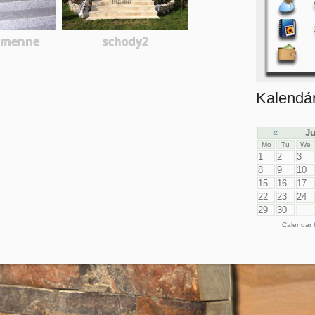
amenne
schody2
Kalendá
«
Ju
Mo
Tu
We
1
2
3
8
9
10
15
16
17
22
23
24
29
30
Calendar