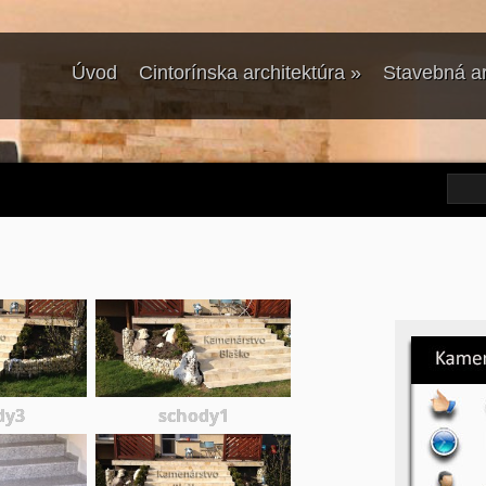
Úvod
Cintorínska architektúra
»
Stavebná ar
dy3
schody1