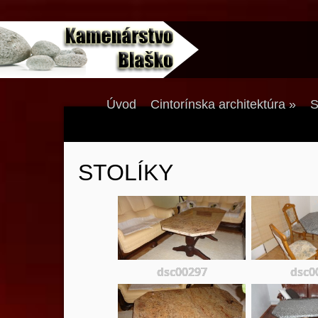
Úvod
Cintorínska architektúra
»
S
STOLÍKY
dsc00297
dsc0