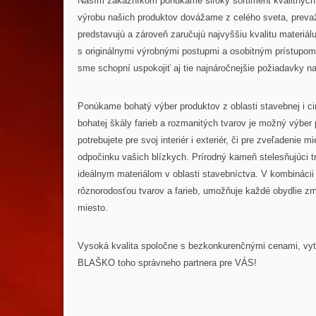
Naším zákazníkom ponúkame široký sortiment kvalitných 
výrobu našich produktov dovážame z celého sveta, prevažn
predstavujú a zároveň zaručujú najvyššiu kvalitu materiálu
s originálnymi výrobnými postupmi a osobitným prístupo
sme schopní uspokojiť aj tie najnáročnejšie požiadavky n
Ponúkame bohatý výber produktov z oblasti stavebnej i cin
bohatej škály farieb a rozmanitých tvarov je možný výber 
potrebujete pre svoj interiér i exteriér, či pre zveľadenie 
odpočinku vašich blízkych. Prírodný kameň stelesňujúci tr
ideálnym materiálom v oblasti stavebníctva. V kombinácii
rôznorodosťou tvarov a farieb, umožňuje každé obydlie z
miesto.
Vysoká kvalita spoločne s bezkonkurenčnými cenami, 
BLAŠKO toho správneho partnera pre VÁS!